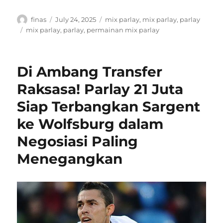
A
P
C
finas
July 24, 2025
mix parlay
,
mix parlay
,
parlay
u
o
a
T
mix parlay
,
parlay
,
permainan mix parlay
t
s
t
a
h
t
e
g
o
e
g
s
Di Ambang Transfer
r
d
o
o
r
Raksasa! Parlay 21 Juta
n
i
Siap Terbangkan Sargent
e
s
ke Wolfsburg dalam
Negosiasi Paling
Menegangkan