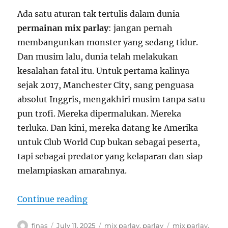
Ada satu aturan tak tertulis dalam dunia
permainan mix parlay
: jangan pernah
membangunkan monster yang sedang tidur.
Dan musim lalu, dunia telah melakukan
kesalahan fatal itu. Untuk pertama kalinya
sejak 2017, Manchester City, sang penguasa
absolut Inggris, mengakhiri musim tanpa satu
pun trofi. Mereka dipermalukan. Mereka
terluka. Dan kini, mereka datang ke Amerika
untuk Club World Cup bukan sebagai peserta,
tapi sebagai predator yang kelaparan dan siap
melampiaskan amarahnya.
“Didorong oleh Amarah dan Dipim
Continue reading
A
P
C
T
finas
July 11, 2025
mix parlay
,
parlay
mix parlay
,