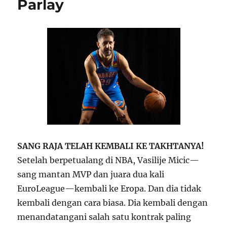
Parlay
SANG RAJA TELAH KEMBALI KE TAKHTANYA!
Setelah berpetualang di NBA, Vasilije Micic—
sang mantan MVP dan juara dua kali
EuroLeague—kembali ke Eropa. Dan dia tidak
kembali dengan cara biasa. Dia kembali dengan
menandatangani salah satu kontrak paling