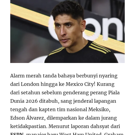
Alarm merah tanda bahaya berbunyi nyaring
dari London hingga ke Mexico City! Kurang
dari setahun sebelum genderang perang Piala
Dunia 2026 ditabuh, sang jenderal lapangan
tengah dan kapten tim nasional Meksiko,
Edson Álvarez, dilemparkan ke dalam jurang
ketidakpastian. Menurut laporan dahsyat dari
ESPN
, manajer baru West Ham United, Graham