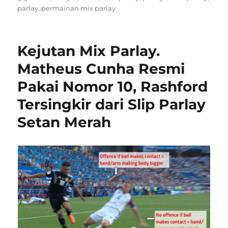
u
o
a
a
parlay
,
permainan mix parlay
t
s
t
g
h
t
e
s
o
e
g
Kejutan Mix Parlay.
r
d
o
o
r
Matheus Cunha Resmi
n
i
Pakai Nomor 10, Rashford
e
s
Tersingkir dari Slip Parlay
Setan Merah