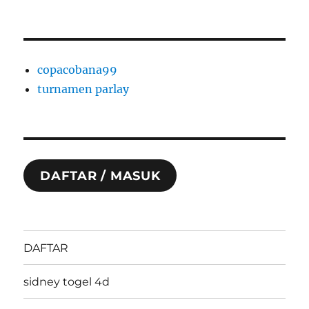
copacobana99
turnamen parlay
DAFTAR / MASUK
DAFTAR
sidney togel 4d