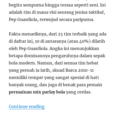
begitu sempurna hingga terasa seperti seni. Ini
adalah tim di mana visi seorang jenius
taktikal
,
Pep Guardiola, terwujud secara paripurna.
Fakta menariknya, dari 25 tim terbaik yang ada
di daftar ini, 10 di antaranya (atau 40%) dilatih
oleh Pep Guardiola. Angka ini menunjukkan
betapa dominannya pengaruhnya dalam sepak
bola modern. Namun, dari semua tim hebat
yang pernah ia latih, skuad Barca 2010-11
memiliki tempat yang sangat spesial di hati
banyak orang, dan juga di benak para pemain
permainan mix parlay bola
yang cerdas.
“Mahakarya Guardiola yang Menja
Continue reading