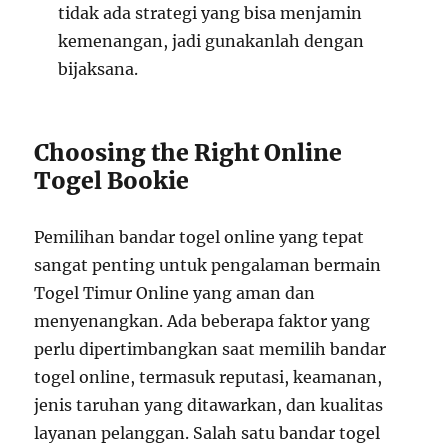
tidak ada strategi yang bisa menjamin
kemenangan, jadi gunakanlah dengan
bijaksana.
Choosing the Right Online
Togel Bookie
Pemilihan bandar togel online yang tepat
sangat penting untuk pengalaman bermain
Togel Timur Online yang aman dan
menyenangkan. Ada beberapa faktor yang
perlu dipertimbangkan saat memilih bandar
togel online, termasuk reputasi, keamanan,
jenis taruhan yang ditawarkan, dan kualitas
layanan pelanggan. Salah satu bandar togel