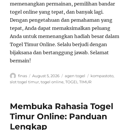
memenangkan permainan, pemilihan bandar
togel online yang tepat, dan banyak lagi.
Dengan pengetahuan dan pemahaman yang
tepat, Anda dapat memaksimalkan peluang
Anda untuk memenangkan hadiah besar dalam
Togel Timur Online. Selalu berjudi dengan
bijaksana dan bertanggung jawab. Selamat
bermain!
A
P
C
T
finas
August 5, 2026
agen togel
kompastoto
,
u
o
a
a
slot togel timur
,
togel online
,
TOGEL TIMUR
t
s
t
g
h
t
e
s
o
e
g
Membuka Rahasia Togel
r
d
o
o
r
Timur Online: Panduan
n
i
Lengkap
e