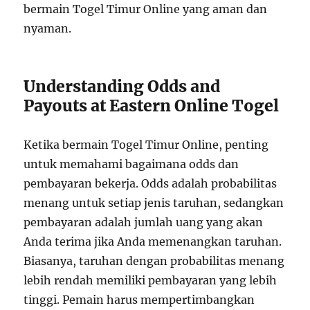
bermain Togel Timur Online yang aman dan
nyaman.
Understanding Odds and
Payouts at Eastern Online Togel
Ketika bermain Togel Timur Online, penting
untuk memahami bagaimana odds dan
pembayaran bekerja. Odds adalah probabilitas
menang untuk setiap jenis taruhan, sedangkan
pembayaran adalah jumlah uang yang akan
Anda terima jika Anda memenangkan taruhan.
Biasanya, taruhan dengan probabilitas menang
lebih rendah memiliki pembayaran yang lebih
tinggi. Pemain harus mempertimbangkan