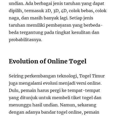
undian. Ada berbagai jenis taruhan yang dapat
dipilih, termasuk 2D, 3D, 4D, colok bebas, colok
naga, dan masih banyak lagi. Setiap jenis
taruhan memiliki pembayaran yang berbeda-
beda tergantung pada tingkat kesulitan dan
probabilitasnya.
Evolution of Online Togel
Seiring perkembangan teknologi, Togel Timur
juga mengalami evolusi menjadi versi online.
Dulu, pemain harus pergi ke tempat-tempat
yang ditunjuk untuk membeli tiket togel dan
menunggu hasil undian. Namun, sekarang
dengan adanya bandar togel online, pemain