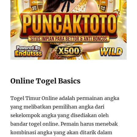
Online Togel Basics
Togel Timur Online adalah permainan angka
yang melibatkan pemilihan angka dari
sekelompok angka yang disediakan oleh
bandar togel online. Pemain harus menebak
kombinasi angka yang akan ditarik dalam