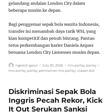
gelandang andalan London City dalam
beberapa musim ke depan.
Bagi penggemar sepak bola wanita Indonesia,
transfer ini menambah daya tarik WSL yang
kian kompetitif dan penuh bintang. Pantau
terus perkembangan karier Daniela Arques
bersama London City Lionesses musim depan.
A
P
C
T
ngeslot gacor
July 30, 2026
mix parlay
,
parlay
u
o
a
a
mix parlay
,
parlay
,
permainan mix parlay
,
ulasan slot
t
s
t
g
h
t
e
s
o
e
g
Diskriminasi Sepak Bola
r
d
o
o
r
Inggris Pecah Rekor, Kick
n
i
It Out Serukan Sanksi
e