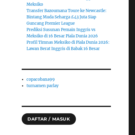
Meksiko
Transfer Bazoumana Toure ke Newcastle:
Bintang Muda Seharga £43 Juta Siap
Guncang Premier League
Prediksi Susunan Pemain Inggris vs
Meksiko di 16 Besar Piala Dunia 2026
Profil Timnas Meksiko di Piala Dunia 2026:
Lawan Berat Inggris di Babak 16 Besar
copacobana99
turnamen parlay
DAFTAR / MASUK