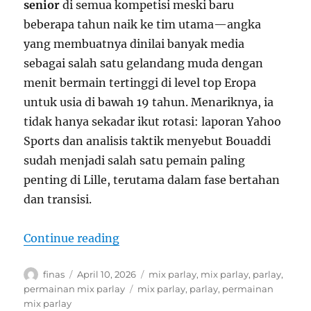
senior
di semua kompetisi meski baru
beberapa tahun naik ke tim utama—angka
yang membuatnya dinilai banyak media
sebagai salah satu gelandang muda dengan
menit bermain tertinggi di level top Eropa
untuk usia di bawah 19 tahun. Menariknya, ia
tidak hanya sekadar ikut rotasi: laporan Yahoo
Sports dan analisis taktik menyebut Bouaddi
sudah menjadi salah satu pemain paling
penting di Lille, terutama dalam fase bertahan
dan transisi.
“Siapa Ayyoub Bouaddi dan Seberap
Continue reading
A
P
C
finas
April 10, 2026
mix parlay
,
mix parlay
,
parlay
,
u
o
a
T
permainan mix parlay
mix parlay
,
parlay
,
permainan
t
s
t
a
mix parlay