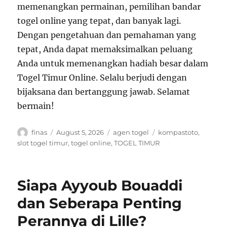
memenangkan permainan, pemilihan bandar
togel online yang tepat, dan banyak lagi.
Dengan pengetahuan dan pemahaman yang
tepat, Anda dapat memaksimalkan peluang
Anda untuk memenangkan hadiah besar dalam
Togel Timur Online. Selalu berjudi dengan
bijaksana dan bertanggung jawab. Selamat
bermain!
A
P
C
T
finas
August 5, 2026
agen togel
kompastoto
,
u
o
a
a
slot togel timur
,
togel online
,
TOGEL TIMUR
t
s
t
g
h
t
e
s
o
e
g
Siapa Ayyoub Bouaddi
r
d
o
o
r
dan Seberapa Penting
n
i
Perannya di Lille?
e