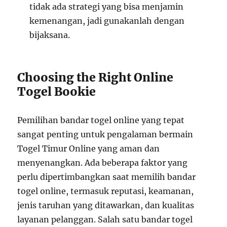
tidak ada strategi yang bisa menjamin
kemenangan, jadi gunakanlah dengan
bijaksana.
Choosing the Right Online
Togel Bookie
Pemilihan bandar togel online yang tepat
sangat penting untuk pengalaman bermain
Togel Timur Online yang aman dan
menyenangkan. Ada beberapa faktor yang
perlu dipertimbangkan saat memilih bandar
togel online, termasuk reputasi, keamanan,
jenis taruhan yang ditawarkan, dan kualitas
layanan pelanggan. Salah satu bandar togel