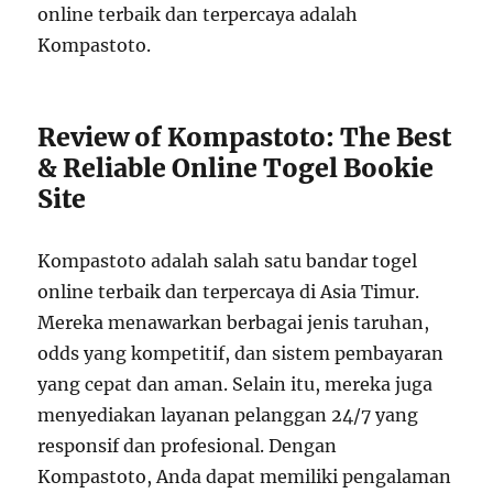
online terbaik dan terpercaya adalah
Kompastoto.
Review of Kompastoto: The Best
& Reliable Online Togel Bookie
Site
Kompastoto adalah salah satu bandar togel
online terbaik dan terpercaya di Asia Timur.
Mereka menawarkan berbagai jenis taruhan,
odds yang kompetitif, dan sistem pembayaran
yang cepat dan aman. Selain itu, mereka juga
menyediakan layanan pelanggan 24/7 yang
responsif dan profesional. Dengan
Kompastoto, Anda dapat memiliki pengalaman