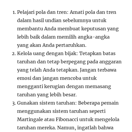
Pelajari pola dan tren: Amati pola dan tren
dalam hasil undian sebelumnya untuk
membantu Anda membuat keputusan yang
lebih baik dalam memilih angka-angka
yang akan Anda pertaruhkan.
Kelola uang dengan bijak: Tetapkan batas
taruhan dan tetap berpegang pada anggaran
yang telah Anda tetapkan. Jangan terbawa
emosi dan jangan mencoba untuk
mengganti kerugian dengan memasang
taruhan yang lebih besar.
Gunakan sistem taruhan: Beberapa pemain
menggunakan sistem taruhan seperti
Martingale atau Fibonacci untuk mengelola
taruhan mereka. Namun, ingatlah bahwa