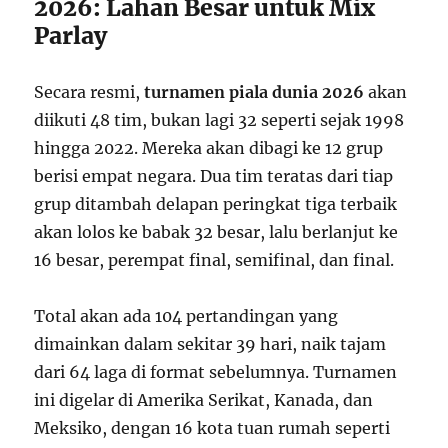
2026: Lahan Besar untuk Mix
Parlay
Secara resmi,
turnamen piala dunia 2026
akan
diikuti 48 tim, bukan lagi 32 seperti sejak 1998
hingga 2022. Mereka akan dibagi ke 12 grup
berisi empat negara. Dua tim teratas dari tiap
grup ditambah delapan peringkat tiga terbaik
akan lolos ke babak 32 besar, lalu berlanjut ke
16 besar, perempat final, semifinal, dan final.
Total akan ada 104 pertandingan yang
dimainkan dalam sekitar 39 hari, naik tajam
dari 64 laga di format sebelumnya. Turnamen
ini digelar di Amerika Serikat, Kanada, dan
Meksiko, dengan 16 kota tuan rumah seperti