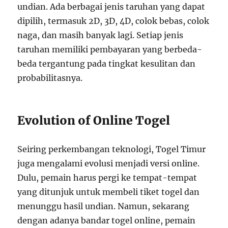
undian. Ada berbagai jenis taruhan yang dapat
dipilih, termasuk 2D, 3D, 4D, colok bebas, colok
naga, dan masih banyak lagi. Setiap jenis
taruhan memiliki pembayaran yang berbeda-
beda tergantung pada tingkat kesulitan dan
probabilitasnya.
Evolution of Online Togel
Seiring perkembangan teknologi, Togel Timur
juga mengalami evolusi menjadi versi online.
Dulu, pemain harus pergi ke tempat-tempat
yang ditunjuk untuk membeli tiket togel dan
menunggu hasil undian. Namun, sekarang
dengan adanya bandar togel online, pemain