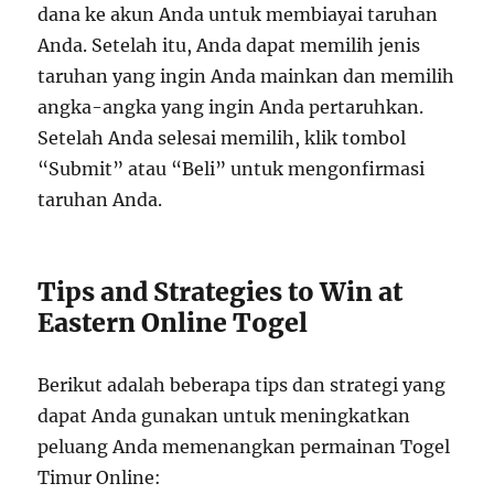
dana ke akun Anda untuk membiayai taruhan
Anda. Setelah itu, Anda dapat memilih jenis
taruhan yang ingin Anda mainkan dan memilih
angka-angka yang ingin Anda pertaruhkan.
Setelah Anda selesai memilih, klik tombol
“Submit” atau “Beli” untuk mengonfirmasi
taruhan Anda.
Tips and Strategies to Win at
Eastern Online Togel
Berikut adalah beberapa tips dan strategi yang
dapat Anda gunakan untuk meningkatkan
peluang Anda memenangkan permainan Togel
Timur Online: