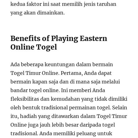
kedua faktor ini saat memilih jenis taruhan
yang akan dimainkan.
Benefits of Playing Eastern
Online Togel
Ada beberapa keuntungan dalam bermain
Togel Timur Online. Pertama, Anda dapat
bermain kapan saja dan di mana saja melalui
bandar togel online. Ini memberi Anda
fleksibilitas dan kemudahan yang tidak dimiliki
oleh bentuk tradisional permainan togel. Selain
itu, hadiah yang ditawarkan dalam Togel Timur
Online juga jauh lebih besar daripada togel
tradisional. Anda memiliki peluang untuk