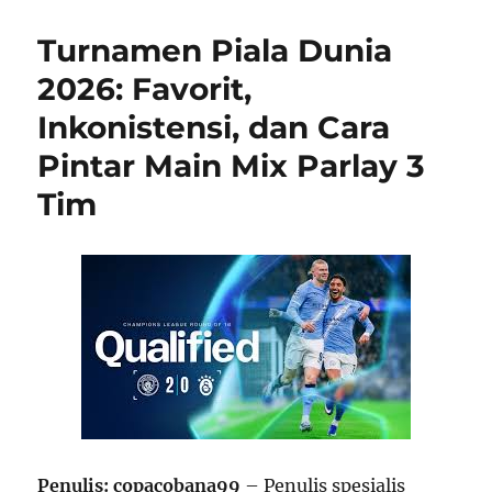
o
e
g
s
r
d
o
Turnamen Piala Dunia
o
r
n
i
2026: Favorit,
e
Inkonistensi, dan Cara
s
Pintar Main Mix Parlay 3
Tim
Penulis: copacobana99
– Penulis spesialis