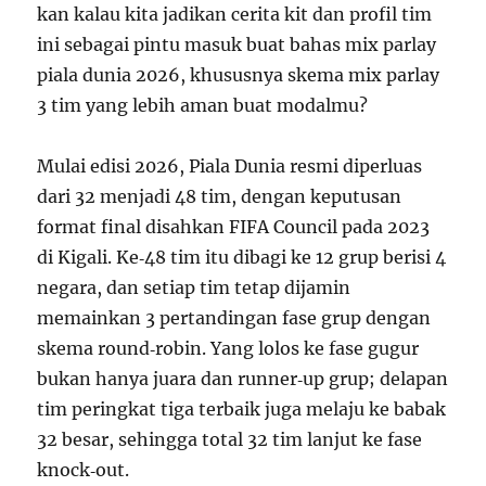
kan kalau kita jadikan cerita kit dan profil tim
ini sebagai pintu masuk buat bahas mix parlay
piala dunia 2026, khususnya skema mix parlay
3 tim yang lebih aman buat modalmu?
Mulai edisi 2026, Piala Dunia resmi diperluas
dari 32 menjadi 48 tim, dengan keputusan
format final disahkan FIFA Council pada 2023
di Kigali. Ke‑48 tim itu dibagi ke 12 grup berisi 4
negara, dan setiap tim tetap dijamin
memainkan 3 pertandingan fase grup dengan
skema round‑robin. Yang lolos ke fase gugur
bukan hanya juara dan runner‑up grup; delapan
tim peringkat tiga terbaik juga melaju ke babak
32 besar, sehingga total 32 tim lanjut ke fase
knock‑out.