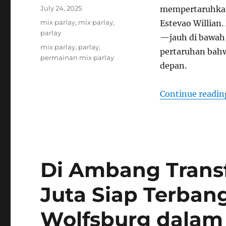
Posted
July 24, 2025
mempertaruhkan
on
Categories
mix parlay
,
mix parlay
,
Estevao Willian
parlay
—jauh di bawah 
Tags
mix parlay
,
parlay
,
pertaruhan bahwa
permainan mix parlay
depan.
Continue readin
Di Ambang Transf
Juta Siap Terban
Wolfsburg dalam 