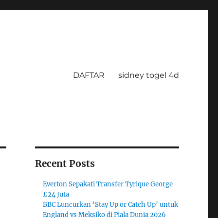
DAFTAR
sidney togel 4d
Recent Posts
Everton Sepakati Transfer Tyrique George
£24 Juta
BBC Luncurkan ‘Stay Up or Catch Up’ untuk
England vs Meksiko di Piala Dunia 2026