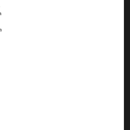
a
a
a
latih, Lalu Dibobol di Piala Dunia Antarklub”