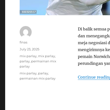
Di balik semua p
dan menegangkan
Author
finas
meja negosiasi 
Posted
July 23, 2025
mengirimnya ke
on
Categories
mix parlay
,
mix parlay
,
pemain Norwich 
parlay
,
permainan mix
perundingan yan
parlay
Tags
mix parlay
,
parlay
,
Continue readin
permainan mix parlay