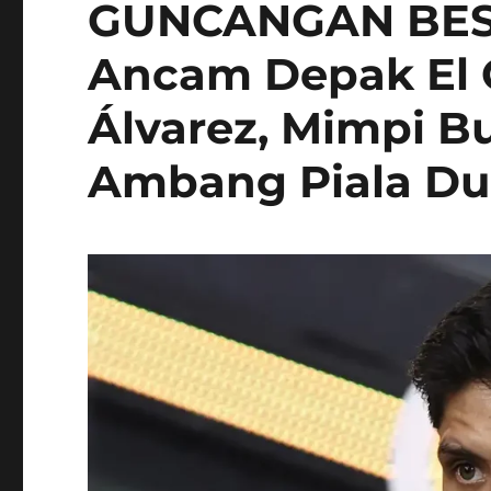
GUNCANGAN BESAR
Ancam Depak El 
Álvarez, Mimpi B
Ambang Piala Du