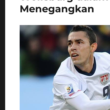
Menegangkan