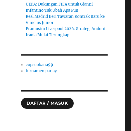
UEFA: Dukungan FIFA untuk Gianni
Infantino Tak Ubah Apa Pun
Real Madrid Beri Tawaran Kontrak Baru ke
Vinicius Junior
Pramusim Liverpool 2026: Strategi Andoni
Iraola Mulai Terungkap
copacobana99
turnamen parlay
DAFTAR / MASUK