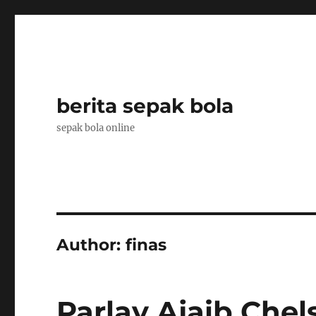
berita sepak bola
sepak bola online
Author:
finas
Parlay Ajaib Chel