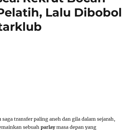
Pelatih, Lalu Dibobol
tarklub
 saga transfer paling aneh dan gila dalam sejarah,
memainkan sebuah
parlay
masa depan yang