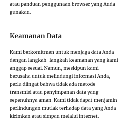
atau panduan penggunaan browser yang Anda
gunakan.
Keamanan Data
Kami berkomitmen untuk menjaga data Anda
dengan langkah-langkah keamanan yang kami
anggap sesuai. Namun, meskipun kami
berusaha untuk melindungi informasi Anda,
perlu diingat bahwa tidak ada metode
transmisi atau penyimpanan data yang
sepenuhnya aman. Kami tidak dapat menjamin
perlindungan mutlak terhadap data yang Anda
kirimkan atau simpan melalui internet.