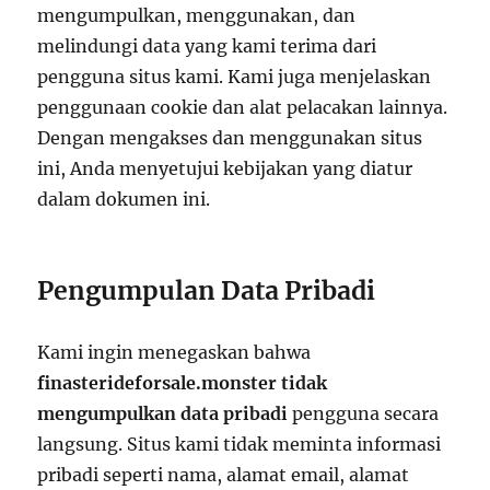
mengumpulkan, menggunakan, dan
melindungi data yang kami terima dari
pengguna situs kami. Kami juga menjelaskan
penggunaan cookie dan alat pelacakan lainnya.
Dengan mengakses dan menggunakan situs
ini, Anda menyetujui kebijakan yang diatur
dalam dokumen ini.
Pengumpulan Data Pribadi
Kami ingin menegaskan bahwa
finasterideforsale.monster tidak
mengumpulkan data pribadi
pengguna secara
langsung. Situs kami tidak meminta informasi
pribadi seperti nama, alamat email, alamat