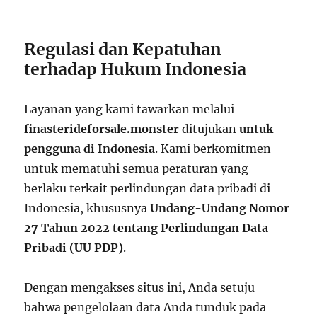
Regulasi dan Kepatuhan
terhadap Hukum Indonesia
Layanan yang kami tawarkan melalui
finasterideforsale.monster
ditujukan
untuk
pengguna di Indonesia
. Kami berkomitmen
untuk mematuhi semua peraturan yang
berlaku terkait perlindungan data pribadi di
Indonesia, khususnya
Undang-Undang Nomor
27 Tahun 2022 tentang Perlindungan Data
Pribadi (UU PDP)
.
Dengan mengakses situs ini, Anda setuju
bahwa pengelolaan data Anda tunduk pada