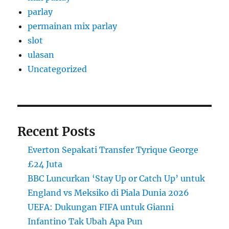
parlay
permainan mix parlay
slot
ulasan
Uncategorized
Recent Posts
Everton Sepakati Transfer Tyrique George
£24 Juta
BBC Luncurkan ‘Stay Up or Catch Up’ untuk
England vs Meksiko di Piala Dunia 2026
UEFA: Dukungan FIFA untuk Gianni
Infantino Tak Ubah Apa Pun