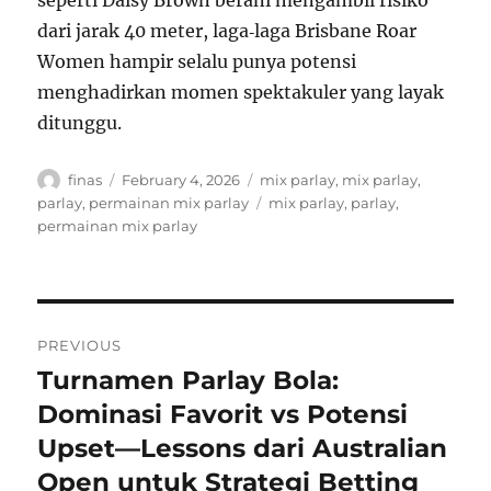
seperti Daisy Brown berani mengambil risiko
dari jarak 40 meter, laga‑laga Brisbane Roar
Women hampir selalu punya potensi
menghadirkan momen spektakuler yang layak
ditunggu.​
A
P
C
finas
February 4, 2026
mix parlay
,
mix parlay
,
u
o
a
T
parlay
,
permainan mix parlay
mix parlay
,
parlay
,
t
s
t
a
permainan mix parlay
h
t
e
g
o
e
g
s
r
d
o
o
r
P
n
i
PREVIOUS
e
o
Turnamen Parlay Bola:
P
s
r
Dominasi Favorit vs Potensi
s
e
Upset—Lessons dari Australian
t
v
Open untuk Strategi Betting