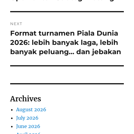
i
n
o
a
u
NEXT
s
v
Format turnamen Piala Dunia
N
p
i
e
2026: lebih banyak laga, lebih
o
x
banyak peluang… dan jebakan
s
g
t
t
a
p
:
o
t
s
i
t
Archives
:
o
August 2026
n
July 2026
June 2026