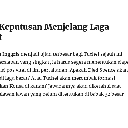
”
Keputusan Menjelang Laga
t
n Inggris
menjadi ujian terbesar bagi Tuchel sejauh ini.
rsiapan yang singkat, ia harus segera menentukan siap
i pos vital di lini pertahanan. Apakah Djed Spence akan
 di laga berat? Atau Tuchel akan merombak formasi
an Konsa di kanan? Jawabannya akan diketahui saat
elawan lawan yang belum ditentukan di babak 32 besar