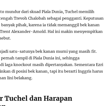
to mundur dari skuad Piala Dunia, Tuchel memilih
tengah Trevoh Chalobah sebagai pengganti. Keputusan
 banyak pihak, karena ia tidak memanggil bek kanan
ti Trent Alexander-Arnold. Hal ini makin menyempitkan
rsebut.
jadi satu-satunya bek kanan murni yang masih fit.
ernah tampil di Piala Dunia ini, sehingga
i laga knockout masih dipertanyakan. Sementara Ezri
nkan di posisi bek kanan, tapi itu berarti Inggris harus
n lini belakang.
 Tuchel dan Harapan