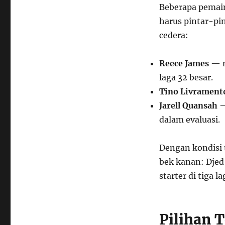
Beberapa pemain
harus pintar-pin
cedera:
Reece James
— m
laga 32 besar.
Tino Livrament
Jarell Quansah
—
dalam evaluasi.
Dengan kondisi t
bek kanan: Djed
starter di tiga 
Pilihan 