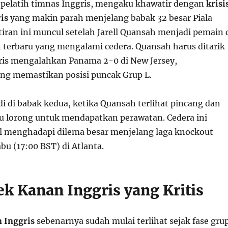
pelatih timnas Inggris, mengaku khawatir dengan
krisi
is
yang makin parah menjelang babak 32 besar Piala
iran ini muncul setelah Jarell Quansah menjadi pemain 
n terbaru yang mengalami cedera. Quansah harus ditarik
gris mengalahkan Panama 2-0 di New Jersey,
ng memastikan posisi puncak Grup L.
adi di babak kedua, ketika Quansah terlihat pincang dan
 lorong untuk mendapatkan perawatan. Cedera ini
 menghadapi dilema besar menjelang laga knockout
u (17:00 BST) di Atlanta.
ek Kanan Inggris yang Kritis
n Inggris
sebenarnya sudah mulai terlihat sejak fase grup