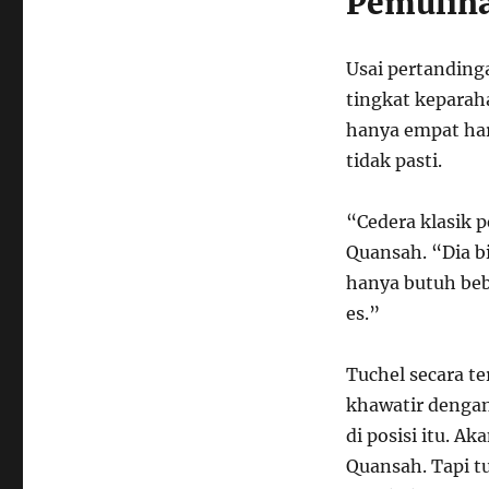
Pemulih
Usai pertanding
tingkat keparah
hanya empat har
tidak pasti.
“Cedera klasik p
Quansah. “Dia b
hanya butuh beb
es.”
Tuchel secara t
khawatir denga
di posisi itu. A
Quansah. Tapi t