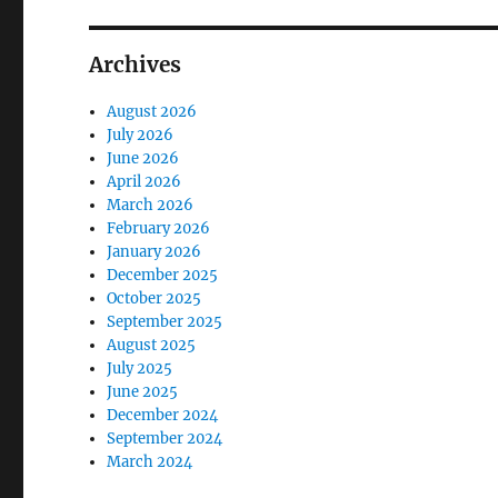
Archives
August 2026
July 2026
June 2026
April 2026
March 2026
February 2026
January 2026
December 2025
October 2025
September 2025
August 2025
July 2025
June 2025
December 2024
September 2024
March 2024