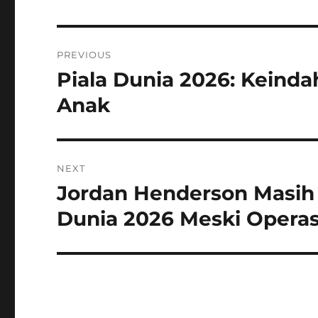
Post
PREVIOUS
navigation
Piala Dunia 2026: Kein
Previous
post:
Anak
NEXT
Jordan Henderson Masih 
Next
post:
Dunia 2026 Meski Opera